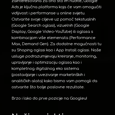
zainteresovana za ono što im nudite, Google
Ads je ključna platforma koja će vam omogućiti
vidljivost i performanse u online svijetu.
Ostvarite svoje ciljeve uz pomoć tekstualnih
(Google Search oglasi), vizuelnih (Google
Display, Google Video-YouTube) ili oglasa s
kombinacijom više elemenata (Performance
Max, Demand Gen). Za dodatne mogućnosti tu
su Shoping oglasi kao i App Install oglasi. Naše
usluge podrazumijevaju kreiranje, monitoring,
upravljanje i optimizaciju oglasa kao i
kompletnog digitalnog eko sistema
(postavljanje i uvezivanje marketinških i
analitičkih alata) kako bismo vam pomogli da
ostvarite što bolje poslovne rezultate.
Brzo i lako do prve pozicije na Googleu!