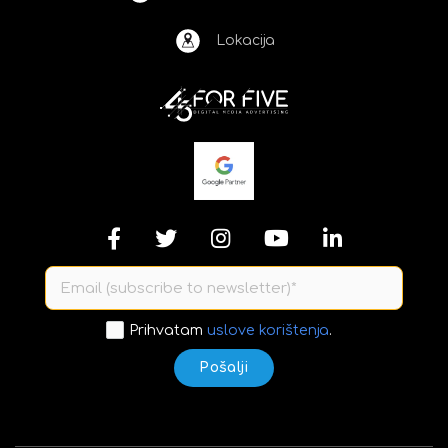
Lokacija
Prihvatam
uslove korištenja
.
Pošalji