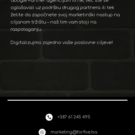
Google Partner agencijom ili ne, već ste se
oglašavali uz podršku drugog partnera ili tek
želite da započnete svoj marketinški nastup na
ciljanom tržištu – naš tim vam stoji na
raspolaganju.
Digitalizujmo zajedno vaše poslovne ciljeve!
+387 61 245 495
marketing@forfive.ba