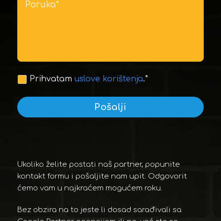
Prihvatam
uslove korištenja
.*
Pošalji
Ukoliko želite postati naš partner, popunite
kontakt formu i pošaljite nam upit. Odgovorit
ćemo vam u najkraćem mogućem roku.
Bez obzira na to jeste li dosad sarađivali sa