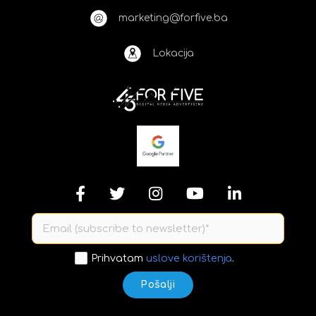
marketing@forfive.ba
Lokacija
Prihvatam
uslove korištenja
.
Pošalji