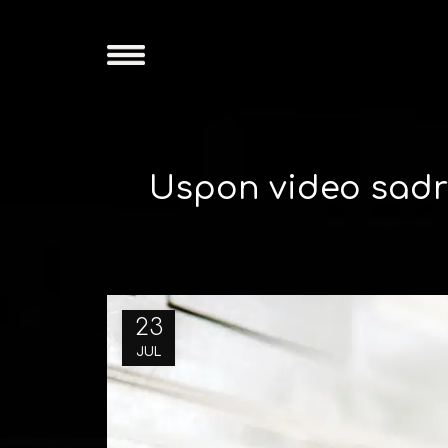
Uspon video sadrž
23
JUL