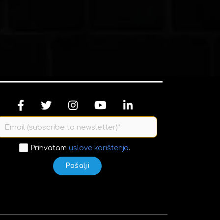
Prihvatam
uslove korištenja
.
Pošalji