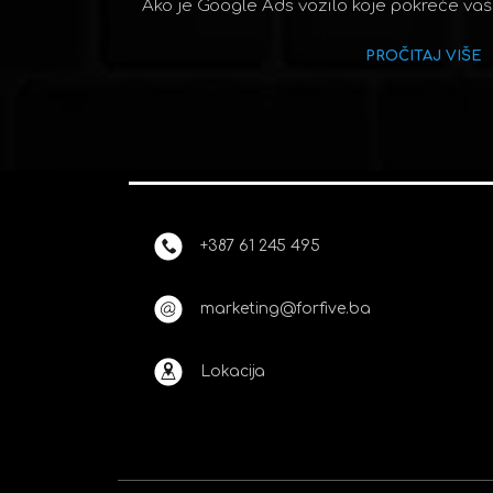
Ako je Google Ads vozilo koje pokreće vaše
PROČITAJ VIŠE
+387 61 245 495
marketing@forfive.ba
Lokacija