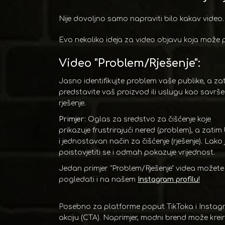
Nije dovoljno samo napraviti bilo kakav video. U
Evo nekoliko ideja za video objavu koja može p
Video "Problem/Rješenje":
Jasno identifikujte problem vaše publike, a za
predstavite vaš proizvod ili uslugu kao savrš
rješenje.
Primjer:
Oglas za sredstvo za čišćenje koje
prikazuje frustrirajući nered (problem), a zatim
i jednostavan način za čišćenje (rješenje). Lako 
poistovjetiti se i odmah pokazuje vrijednost.
Jedan primjer "Problem/Rješenje" videa možete
pogledati i na našem
Instagram profilu
!
Posebno za platforme poput TikToka i Instagra
akciju (CTA). Naprimjer, modni brend može kreir