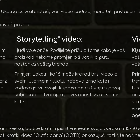
koliko se želite istaći, vaš video sadržaj mora biti privlačan i 
rivući pažnju:
"Storytelling" video:
Vi
tim
Ljudi vole priče. Podijelite priču o tome kako je vaš
Klj
eno
proizvod nekome promijenio život ili o putu
vaš
nastanka vašeg brenda.
vaš
Primjer:
Lokalni kafić može kreirati brzi video o
Pri
 brz
svom jutarnjem ritualu, nabavci zrna kafe i
tre
je
zadovoljstvu svojih kupaca dok uživaju u prvoj
ture
šoljici kafe - stvarajući povezanost izvan same
bes
kafe.
str
viš
age
m Reelsa, budite kratni i jasni! Prenesite svoju poruku u 15-30
ati kratki video "Outfit dana" (OOTD) prikazujući različite nači