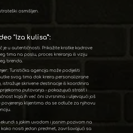
strateški osmišljen.
deo "Iza kulisa”:
uč je u autentičnosti. Prikažite kratke kadrove
eg tima na poslu, proces kreiranja ili viziju
eg brenda.
mjer:
Turistička agencija može podijeliti
nutke svog tima dok kreira personalizirane
, istražuje skrivene destinacije ili koordinira
prijekorna putovanja - pokazujući strast i
učnost koja ih već čini izvrsnima i ulijevajući još
e povjerenja klijentima da se odluče za njihovu
nciju.
 sekundi s jakim uvodom i jasnim pozivom na
ne kako nositi jedan predmet, završavajući sa