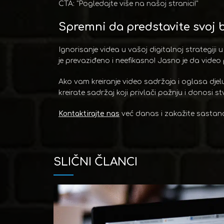
CTA: "Pogledajte više na našoj stranici!"
Spremni da predstavite svoj 
Ignorisanje videa u vašoj digitalnoj strategi
je prevaziđeno i neefikasno! Jasno je da video
Ako vam kreiranje video sadržaja i oglasa djel
kreirate sadržaj koji privlači pažnju i donosi s
Kontaktirajte nas
već danas i zakažite sastan
SLIČNI ČLANCI