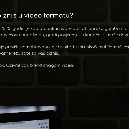
biznis u video formatu?
ji u 2025. godini je kao da pokušavate poslati poruku golubom
 povećava angažman, gradi povjerenje i u konačnici, može doves
uje previše komplikovano, ne brinite, tu mi uskačemo! Pomoći će
tvarne rezultate za vaš biznis.
ak. Oživite vaš brend snagom videa!