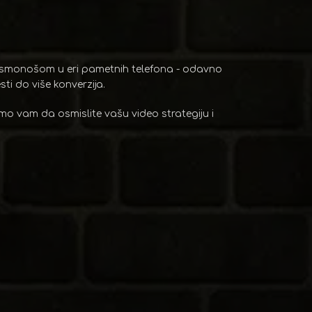
 pismonošom u eri pametnih telefona - odavno
ti do više konverzija.
mo vam da osmislite vašu video strategiju i