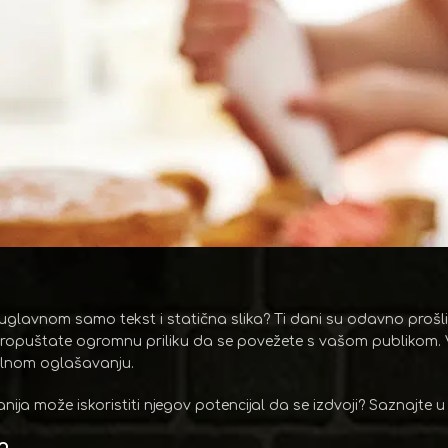
uglavnom samo tekst i statična slika? Ti dani su odavno prošli
propuštate ogromnu priliku da se povežete s vašom publikom. Vi
alnom oglašavanju.
ija može iskoristiti njegov potencijal da se izdvoji? Saznajte 