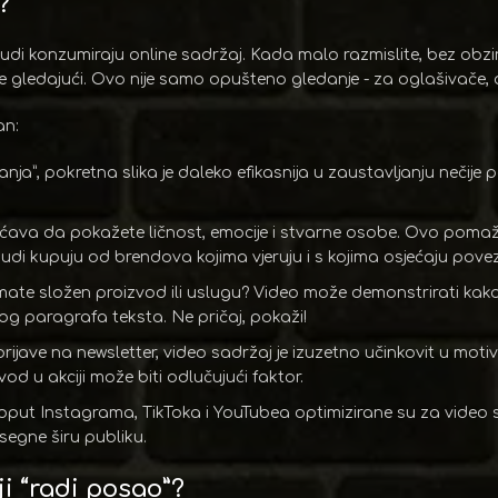
?
judi konzumiraju online sadržaj. Kada malo razmislite, bez obzira
 gledajući. Ovo nije samo opušteno gledanje - za oglašivače, o
an:
anja”, pokretna slika je daleko efikasnija u zaustavljanju nečije 
va da pokažete ličnost, emocije i stvarne osobe. Ovo pomaže
. Ljudi kupuju od brendova kojima vjeruju i s kojima osjećaju pov
mate složen proizvod ili uslugu? Video može demonstrirati kako 
og paragrafa teksta. Ne pričaj, pokaži!
ijave na newsletter, video sadržaj je izuzetno učinkovit u motivi
zvod u akciji može biti odlučujući faktor.
put Instagrama, TikToka i YouTubea optimizirane su za video sad
egne širu publiku.
ji “radi posao”?