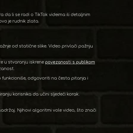
 da li se radi o TikTok videima ili detaljnim
vo je rudnik zlata.
pažnje od statične slike. Video privlači pažnju
 u stvaranju iskrene
povezanosti s publikom
ezanost.
funkcioniše, odgovoriti na česta pitanja i
ranju korisnika da učini sljedeći korak.
ržaj. Njihovi algoritmi vole video, što znači