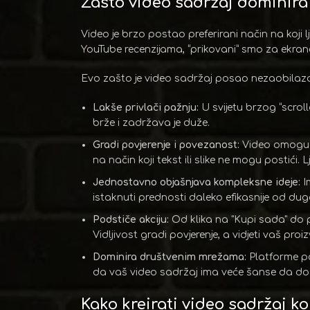
Zašto video sadržaj dominira
Video je brzo postao preferirani način na koji l
YouTube recenzijama, “prikovani” smo za ekrane
Evo zašto je video sadržaj posao nezaobilaz
Lakše privlači pažnju:
U svijetu brzog “scroll
brže i zadržava je duže.
Gradi povjerenje i povezanost:
Video omoguća
na način koji tekst ili slike ne mogu postići
Jednostavno objašnjava kompleksne ideje:
I
istaknuti prednosti daleko efikasnije od dug
Podstiče akciju:
Od klika na "Kupi sada" do pr
Vidljivost gradi povjerenje, a vidjeti vaš proi
Dominira društvenim mrežama:
Platforme po
da vaš video sadržaj ima veće šanse da dos
Kako kreirati video sadržaj ko