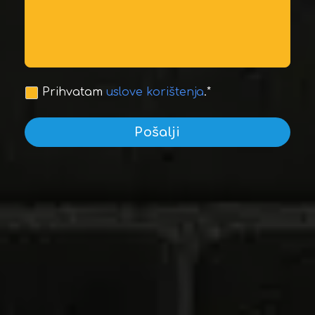
Prihvatam
uslove korištenja
.*
Pošalji