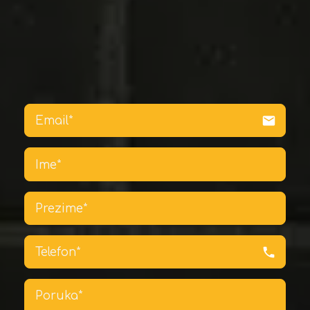
email
phone